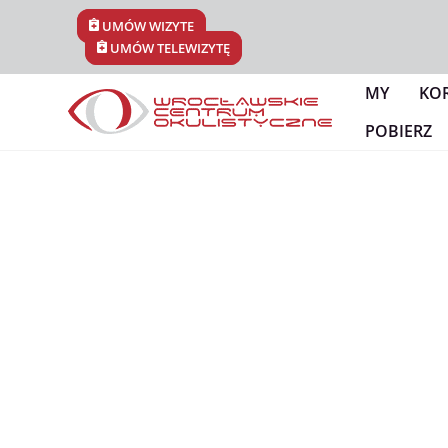
Skip
UMÓW WIZYTĘ
to
UMÓW TELEWIZYTĘ
content
MY
KO
POBIERZ