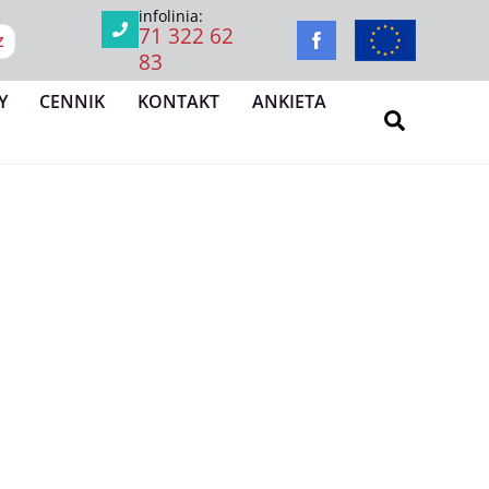
infolinia:
71 322 62
Z
83
Y
CENNIK
KONTAKT
ANKIETA
Search