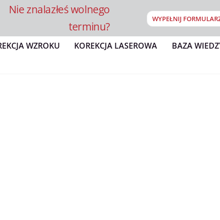
Nie znalazłeś wolnego
WYPEŁNIJ FORMULAR
terminu?
REKCJA WZROKU
KOREKCJA LASEROWA
BAZA WIEDZ