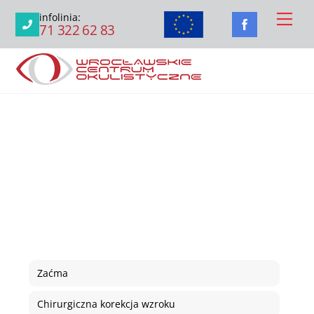
Skip
Men
infolinia:
to
71 322 62 83
content
Zaćma
Chirurgiczna korekcja wzroku