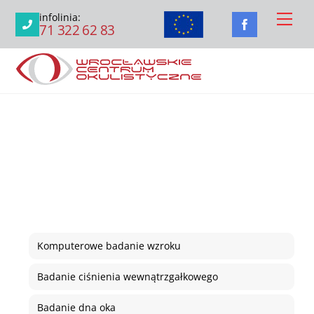
Skip
Men
infolinia:
to
71 322 62 83
content
Komputerowe badanie wzroku
Badanie ciśnienia wewnątrzgałkowego
Badanie dna oka