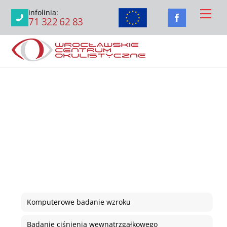
Skip
Men
infolinia:
to
71 322 62 83
content
Komputerowe badanie wzroku
Badanie ciśnienia wewnątrzgałkowego