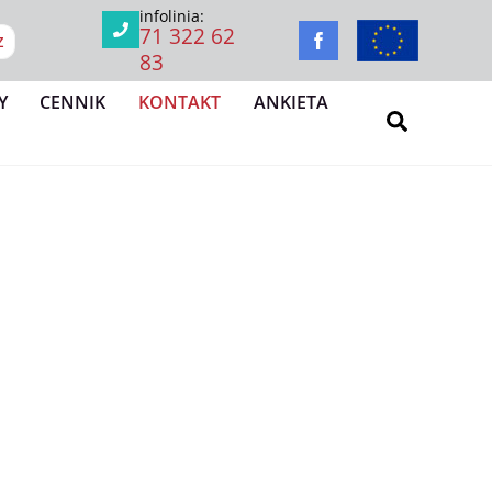
infolinia:
71 322 62
Z
83
Y
CENNIK
KONTAKT
ANKIETA
Search