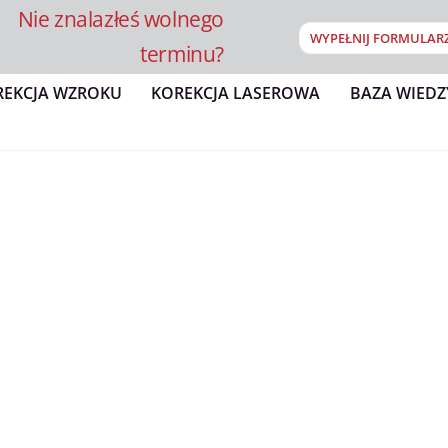
Nie znalazłeś wolnego
WYPEŁNIJ FORMULAR
terminu?
REKCJA WZROKU
KOREKCJA LASEROWA
BAZA WIEDZ