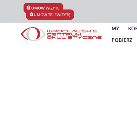
Skip
UMÓW WIZYTĘ
to
UMÓW TELEWIZYTĘ
content
MY
KO
POBIERZ