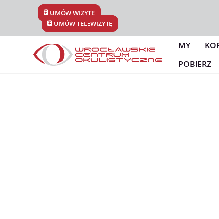
Skip
UMÓW WIZYTĘ
to
UMÓW TELEWIZYTĘ
content
MY
KO
POBIERZ