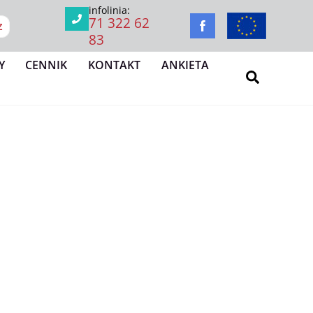
infolinia:
71 322 62
Z
83
Y
CENNIK
KONTAKT
ANKIETA
Search