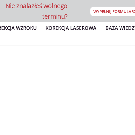
Nie znalazłeś wolnego
WYPEŁNIJ FORMULAR
terminu?
REKCJA WZROKU
KOREKCJA LASEROWA
BAZA WIEDZ