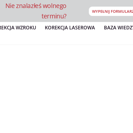
Nie znalazłeś wolnego
WYPEŁNIJ FORMULAR
terminu?
REKCJA WZROKU
KOREKCJA LASEROWA
BAZA WIEDZ