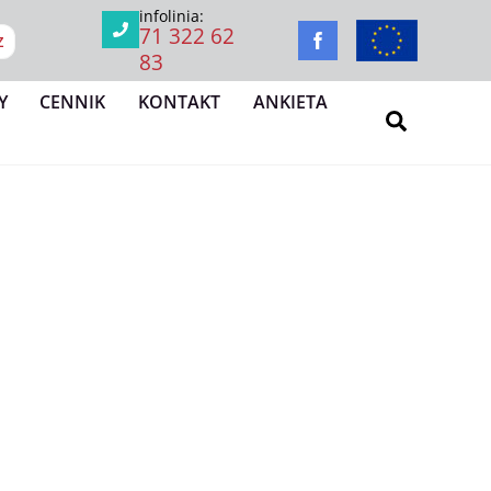
infolinia:
71 322 62
Z
83
Y
CENNIK
KONTAKT
ANKIETA
Search