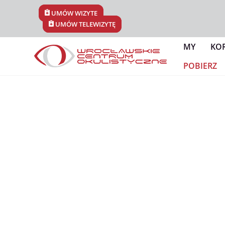
Skip
UMÓW WIZYTĘ
to
UMÓW TELEWIZYTĘ
content
MY
KO
POBIERZ