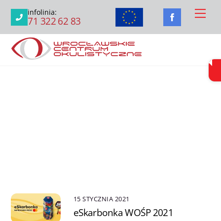
Skip
Men
infolinia:
to
71 322 62 83
content
15 STYCZNIA 2021
eSkarbonka WOŚP 2021