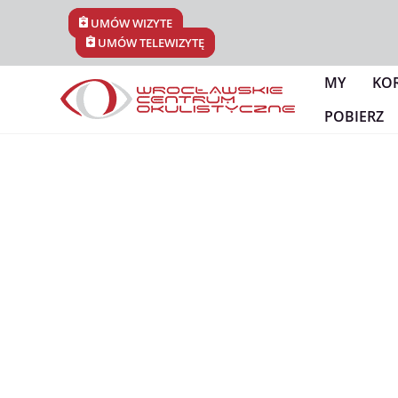
Skip
UMÓW WIZYTĘ
to
UMÓW TELEWIZYTĘ
content
MY
KO
POBIERZ