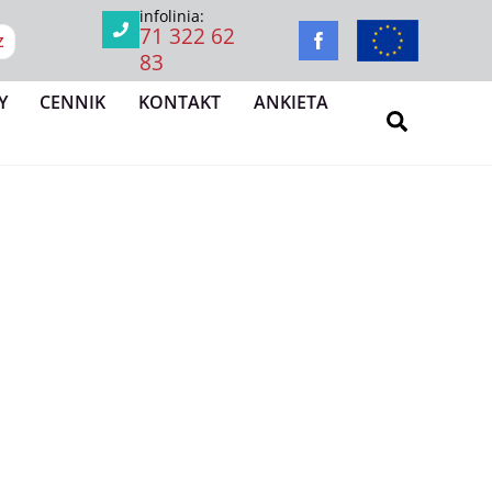
infolinia:
71 322 62
Z
83
Y
CENNIK
KONTAKT
ANKIETA
Search