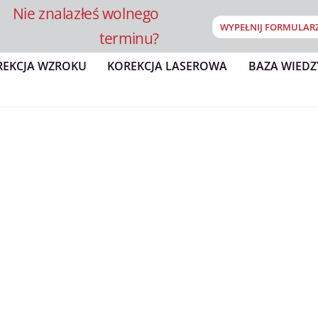
Nie znalazłeś wolnego
WYPEŁNIJ FORMULAR
terminu?
REKCJA WZROKU
KOREKCJA LASEROWA
BAZA WIEDZ